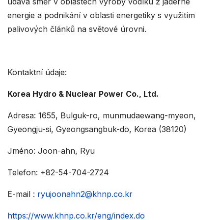
udává směr v oblastech výroby vodíku z jaderné
energie a podnikání v oblasti energetiky s využitím
palivových článků na světové úrovni.
Kontaktní údaje:
Korea Hydro & Nuclear Power Co., Ltd.
Adresa: 1655, Bulguk-ro, munmudaewang-myeon,
Gyeongju-si, Gyeongsangbuk-do, Korea (38120)
Jméno: Joon-ahn, Ryu
Telefon: +82-54-704-2724
E-mail :
ryujoonahn2@khnp.co.kr
https://www.khnp.co.kr/eng/index.do