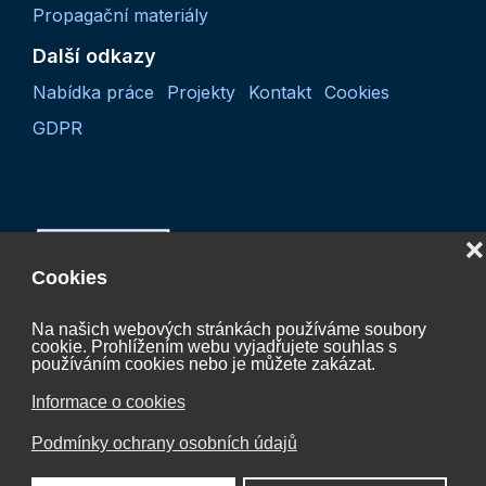
Propagační materiály
Další odkazy
Nabídka práce
Projekty
Kontakt
Cookies
GDPR
❌
Cookies
Na našich webových stránkách používáme soubory
cookie. Prohlížením webu vyjadřujete souhlas s
Projekt “Koordinační činnost České vodíkové
používáním cookies nebo je můžete zakázat.
technologické platformy 2027“
Informace o cookies
CZ.01.01.01/07/24_052/0005624
Podmínky ochrany osobních údajů
je spolufinancován Evropskou unií.