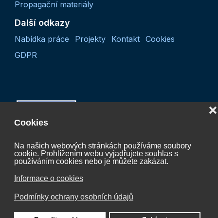
Propagační materiály
Další odkazy
Nabídka práce
Projekty
Kontakt
Cookies
GDPR
❌
Cookies
Na našich webových stránkách používáme soubory
cookie. Prohlížením webu vyjadřujete souhlas s
Projekt “Koordinační činnost České vodíkové
používáním cookies nebo je můžete zakázat.
technologické platformy 2027“
Informace o cookies
CZ.01.01.01/07/24_052/0005624
Podmínky ochrany osobních údajů
je spolufinancován Evropskou unií.