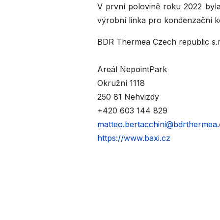
V první polovině roku 2022 byla
výrobní linka pro kondenzační ko
BDR Thermea Czech republic s.r
Areál NepointPark
Okružní 1118
250 81 Nehvizdy
+420 603 144 829
matteo.bertacchini@bdrthermea.
https://www.baxi.cz