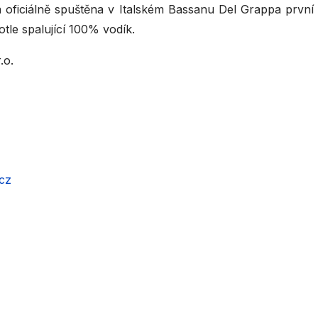
 oficiálně spuštěna v Italském Bassanu Del Grappa první
tle spalující 100% vodík.
.o.
cz