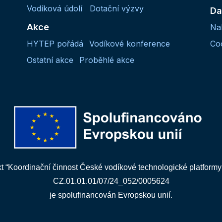
Vodíková údolí
Dotační výzvy
Da
Akce
Na
HYTEP pořádá
Vodíkové konference
Co
Ostatní akce
Proběhlé akce
kt “Koordinační činnost České vodíkové technologické platformy
CZ.01.01.01/07/24_052/0005624
je spolufinancován Evropskou unií.