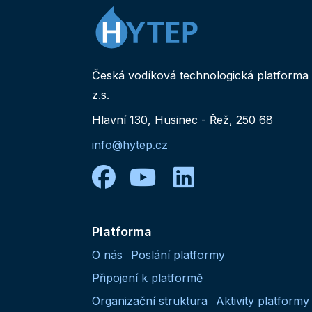
Česká vodíková technologická platforma
z.s.
Hlavní 130, Husinec - Řež, 250 68
info@hytep.cz
facebook
youtube
linkedin
Platforma
O nás
Poslání platformy
Připojení k platformě
Organizační struktura
Aktivity platformy