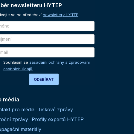
běr
newsletteru
HYTEP
ívejte se na předchozí
newslettery HYTEP
Souhlasím se
zásadami ochrany a zpracování
osobních údajů.
ODEBÍRAT
o média
ntakt pro média
Tiskové zprávy
roční zprávy
Profily expertů HYTEP
opagační materiály