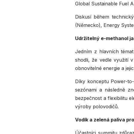
Global Sustainable Fuel Al
Diskusí během technický
(Německo), Energy System
Udržitelný e-methanol ja
Jedním z hlavních témat 
shodli, že vedle využití
obnovitelné energie a jeji
Díky konceptu Power-to-X
sezónami a následně zno
bezpečnost a flexibilitu 
výroby polovodičů.
Vodík a zelená paliva pr
Účastníci summitu zdůrazn