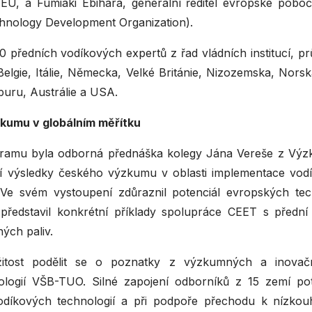
EU, a Fumiaki Ebihara, generální ředitel evropské po
chnology Development Organization).
0 předních vodíkových expertů z řad vládních institucí, p
Belgie, Itálie, Německa, Velké Británie, Nizozemska, Nor
puru, Austrálie a USA.
kumu v globálním měřítku
mu byla odborná přednáška kolegy Jána Vereše z Výzk
ší výsledky českého výzkumu v oblasti implementace vodíko
. Ve svém vystoupení zdůraznil potenciál evropských tec
 představil konkrétní příklady spolupráce CEET s před
ných paliv.
itost podělit se o poznatky z výzkumných a inovační
ologií VŠB-TUO. Silné zapojení odborníků z 15 zemí po
vodíkových technologií a při podpoře přechodu k nízkouh