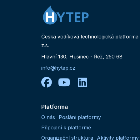
Česká vodíková technologická platforma
z.s.
Hlavní 130, Husinec - Řež, 250 68
info@hytep.cz
facebook
youtube
linkedin
Platforma
O nás
Poslání platformy
Připojení k platformě
Organizační struktura
Aktivity platformy