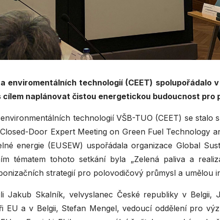
 enviromentálních technologií (CEET) spolupořádalo v
s cílem naplánovat čistou energetickou budoucnost pro p
 environmentálních technologií VŠB-TUO (CEET) se stalo 
Closed-Door Expert Meeting on Green Fuel Technology and
elné energie (EUSEW) uspořádala organizace Global Susta
ním tématem tohoto setkání byla „Zelená paliva a realiz
nizačních strategií pro polovodičový průmysl a umělou int
li Jakub Skalník, velvyslanec České republiky v Belgii,
při EU a v Belgii, Stefan Mengel, vedoucí oddělení pro vý