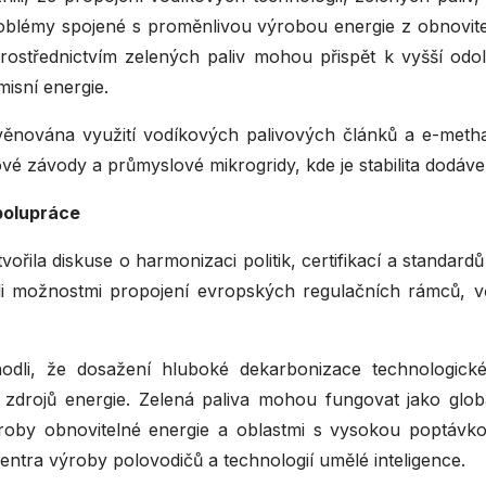
roblémy spojené s proměnlivou výrobou energie z obnovit
 prostřednictvím zelených paliv mohou přispět k vyšší odol
isní energie.
věnována využití vodíkových palivových článků a e-metha
vé závody a průmyslové mikrogridy, kde je stabilita dodávek
spolupráce
ořila diskuse o harmonizaci politik, certifikací a standa
vali možnostmi propojení evropských regulačních rámců, 
hodli, že dosažení hluboké dekarbonizace technologi
h zdrojů energie. Zelená paliva mohou fungovat jako glob
by obnovitelné energie a oblastmi s vysokou poptávkou 
ntra výroby polovodičů a technologií umělé inteligence.