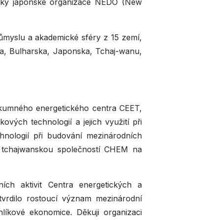
bočky japonské organizace NEDO (New
růmyslu a akademické sféry z 15 zemí,
ska, Bulharska, Japonska, Tchaj-wanu,
umného energetického centra CEET,
vých technologií a jejich využití při
hnologií při budování mezinárodních
ní tchajwanskou společností CHEM na
ch aktivit Centra energetických a
tvrdilo rostoucí význam mezinárodní
líkové ekonomice. Děkuji organizaci