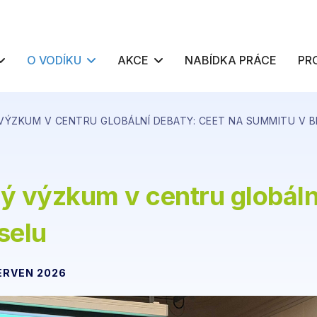
O VODÍKU
AKCE
NABÍDKA PRÁCE
PR
VÝZKUM V CENTRU GLOBÁLNÍ DEBATY: CEET NA SUMMITU V 
ý výzkum v centru globáln
selu
ČERVEN 2026