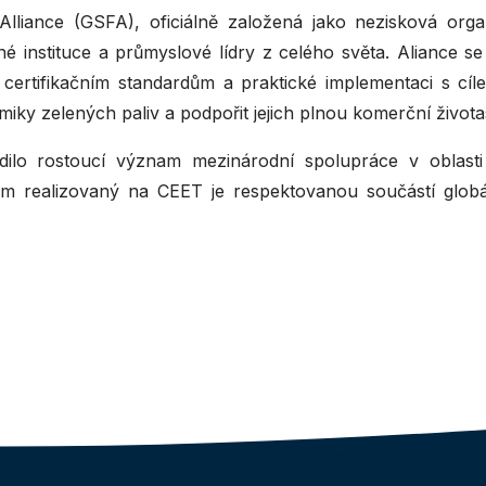
Alliance (GSFA), oficiálně založená jako nezisková org
 instituce a průmyslové lídry z celého světa. Aliance se 
 certifikačním standardům a praktické implementaci s c
iky zelených paliv a podpořit jejich plnou komerční život
dilo rostoucí význam mezinárodní spolupráce v oblast
m realizovaný na CEET je respektovanou součástí globá