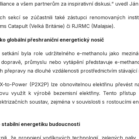
liance a všem partnerům za inspirativní diskusi.“ uvedl Ján
ch sekcí se zúčastnili také zástupci renomovaných inst
s Catapult (Velká Británie) či RJRMC (Malajsie).
ko globální přeshraniční energetický nosič
setkání byla role udržitelného e-methanolu jako meziná
 v dopravě, průmyslu nebo vytápění představuje e-methano
ch přepravy na dlouhé vzdálenosti prostřednictvím stávající 
-to-Power (P2X2P) lze obnovitelnou elektřinu převést na s
vu využít k výrobě bezemisní elektřiny. Tento přístup
elektrizačních soustav, zejména v souvislosti s rostoucími 
o stabilní energetiku budoucnosti
ili, že propojení vodíkových technologií, zelených paliv, e