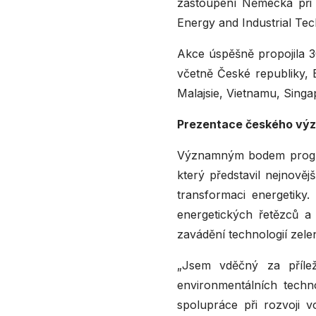
zastoupení Německa při 
Energy and Industrial Te
Akce úspěšně propojila 3
včetně České republiky, 
Malajsie, Vietnamu, Singa
Prezentace českého výz
Významným bodem progra
který představil nejnověj
transformaci energetiky
energetických řetězců a
zavádění technologií zele
„Jsem vděčný za přílež
environmentálních techn
spolupráce při rozvoji 