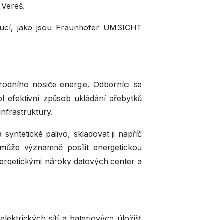
 Vereš.
itucí, jako jsou Fraunhofer UMSICHT
rodního nosiče energie. Odborníci se
l efektivní způsob ukládání přebytků
infrastruktury.
yntetické palivo, skladovat ji napříč
 může významně posílit energetickou
energetickými nároky datových center a
lektrických sítí a bateriových úložišť