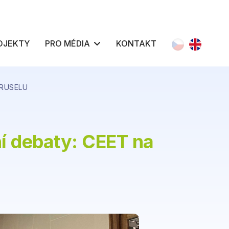
Zvolte jazyk
OJEKTY
PRO MÉDIA
KONTAKT
BRUSELU
í debaty: CEET na