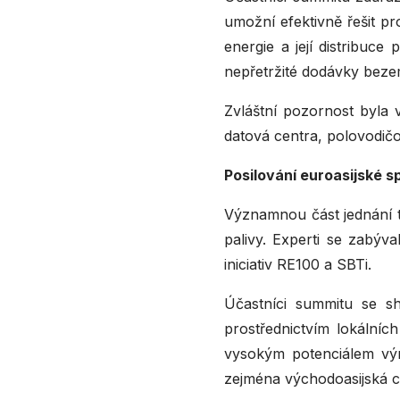
umožní efektivně řešit p
energie a její distribuce
nepřetržité dodávky bezem
Zvláštní pozornost byla 
datová centra, polovodičo
Posilování euroasijské 
Významnou část jednání tv
palivy. Experti se zabý
iniciativ RE100 a SBTi.
Účastníci summitu se s
prostřednictvím lokálníc
vysokým potenciálem výro
zejména východoasijská ce