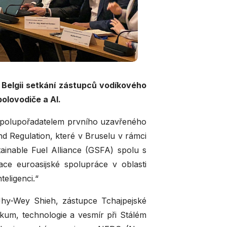
 Belgii setkání zástupců vodíkového
olovodiče a AI.
spolupořadatelem prvního uzavřeného
 Regulation, které v Bruselu v rámci
inable Fuel Alliance (GSFA) spolu s
ace euroasijské spolupráce v oblasti
eligenci.“
 Jhy-Wey Shieh, zástupce Tchajpejské
zkum, technologie a vesmír při Stálém