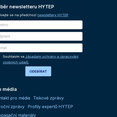
běr
newsletteru
HYTEP
ívejte se na předchozí
newslettery HYTEP
Souhlasím se
zásadami ochrany a zpracování
osobních údajů.
ODEBÍRAT
o média
ntakt pro média
Tiskové zprávy
roční zprávy
Profily expertů HYTEP
opagační materiály